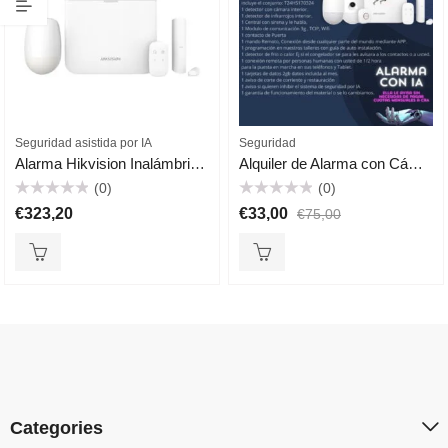
Seguridad asistida por IA
Seguridad
Alarma Hikvision Inalámbrica programada y conectada por IA ella le llama sin cuotas.
Alquiler de Alarma con Cámara con IA sin compromiso todo incluido.
(0)
(0)
Valorado
Valorado
€
323,20
€
33,00
€
75,00
con
con
0
0
de
de
5
5
Categories