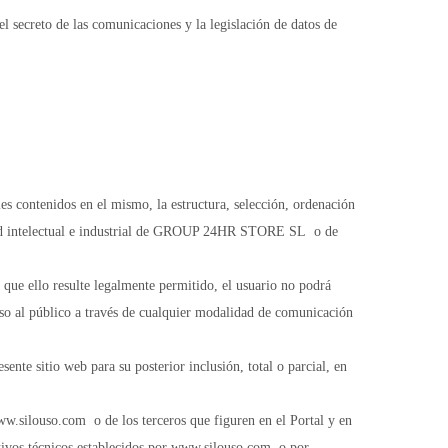
l secreto de las comunicaciones y la legislación de datos de
es contenidos en el mismo, la estructura, selección, ordenación
iedad intelectual e industrial de GROUP 24HR STORE SL o de
ue ello resulte legalmente permitido, el usuario no podrá
cceso al público a través de cualquier modalidad de comunicación
ente sitio web para su posterior inclusión, total o parcial, en
www.silouso.com o de los terceros que figuren en el Portal y en
sitivos técnicos establecidos por www.silouso.com o por