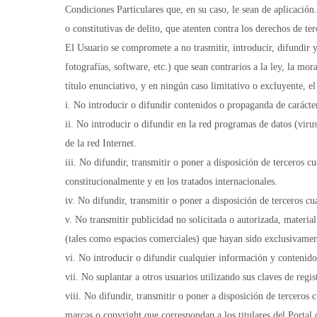
Condiciones Particulares que, en su caso, le sean de aplicación
o constitutivas de delito, que atenten contra los derechos de te
El Usuario se compromete a no trasmitir, introducir, difundir y
fotografías, software, etc.) que sean contrarios a la ley, la mo
título enunciativo, y en ningún caso limitativo o excluyente, 
i. No introducir o difundir contenidos o propaganda de carácte
ii. No introducir o difundir en la red programas de datos (viru
de la red Internet.
iii. No difundir, transmitir o poner a disposición de terceros 
constitucionalmente y en los tratados internacionales.
iv. No difundir, transmitir o poner a disposición de terceros cu
v. No transmitir publicidad no solicitada o autorizada, material
(tales como espacios comerciales) que hayan sido exclusivamen
vi. No introducir o difundir cualquier información y contenido
vii. No suplantar a otros usuarios utilizando sus claves de regis
viii. No difundir, transmitir o poner a disposición de terceros
marcas o copyright que correspondan a los titulares del Portal o