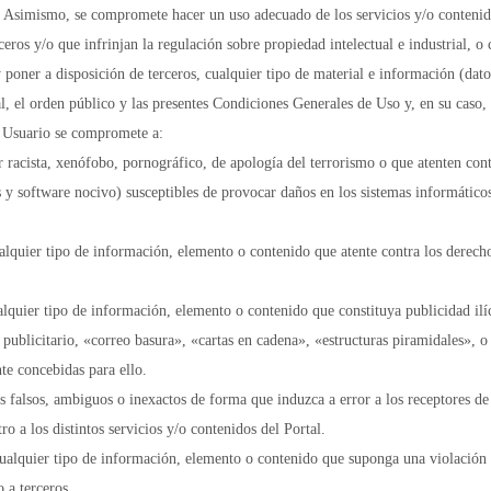
. Asimismo, se compromete hacer un uso adecuado de los servicios y/o contenidos
rceros y/o que infrinjan la regulación sobre propiedad intelectual e industrial, 
 poner a disposición de terceros, cualquier tipo de material e información (dat
ral, el orden público y las presentes Condiciones Generales de Uso y, en su caso,
el Usuario se compromete a:
r racista, xenófobo, pornográfico, de apología del terrorismo o que atenten co
s y software nocivo) susceptibles de provocar daños en los sistemas informático
cualquier tipo de información, elemento o contenido que atente contra los derech
alquier tipo de información, elemento o contenido que constituya publicidad ilíc
 publicitario, «correo basura», «cartas en cadena», «estructuras piramidales», o
te concebidas para ello.
s falsos, ambiguos o inexactos de forma que induzca a error a los receptores de
tro a los distintos servicios y/o contenidos del Portal.
 cualquier tipo de información, elemento o contenido que suponga una violación d
 a terceros.