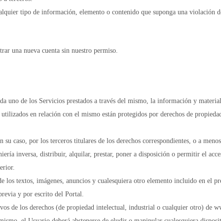
ualquier tipo de información, elemento o contenido que suponga una violación de
strar una nueva cuenta sin nuestro permiso.
da uno de los Servicios prestados a través del mismo, la información y material
r utilizados en relación con el mismo están protegidos por derechos de prop
aso, por los terceros titulares de los derechos correspondientes, o a menos q
iería inversa, distribuir, alquilar, prestar, poner a disposición o permitir el a
erior.
 los textos, imágenes, anuncios y cualesquiera otro elemento incluido en el pres
previa y por escrito del Portal.
ivos de los derechos (de propiedad intelectual, industrial o cualquier otro) de 
simismo, el Usuario deberá abstenerse de eludir o manipular cualesquiera dispo