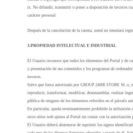
ix. No difundir, transmitir o poner a disposición de terceros c
carácter personal.
Después de la cancelación de la cuenta, usted no intentará regi
3.PROPIEDAD INTELECTUAL E INDUSTRIAL
.
El Usuario reconoce que todos los elementos del Portal y de ca
y presentación de sus contenidos y los programas de ordenado
terceros.
Salvo que fuera autorizado por GROUP 24HR STORE SL o, en su c
reproducir, transformar, modificar, desensamblar, realizar ingen
pública de ninguno de los elementos referidos en el párrafo ant
En particular, queda terminantemente prohibido la utilización de
otros sitios web ajenos al Portal sin contar con la autorización 
El Usuario deberá abstenerse de suprimir los signos identificat
cada uno de los diversos Servicios ofrecidos a través de él. A