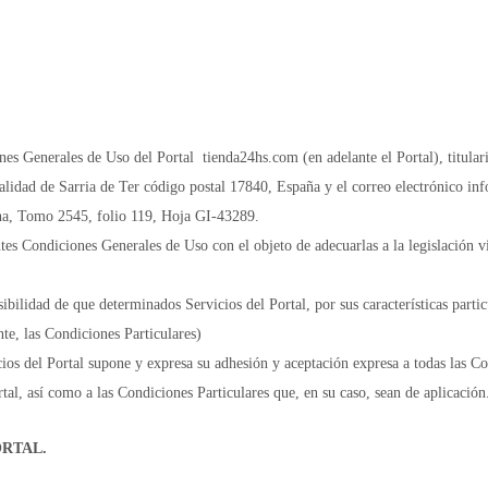
ciones Generales de Uso del Portal tienda24hs.com (en adelante el Portal), 
alidad de Sarria de Ter código postal 17840, España y el correo electrónico i
ona, Tomo 2545, folio 119, Hoja GI-43289.
es Condiciones Generales de Uso con el objeto de adecuarlas a la legislación 
bilidad de que determinados Servicios del Portal, por sus características parti
nte, las Condiciones Particulares)
cios del Portal supone y expresa su adhesión y aceptación expresa a todas las C
al, así como a las Condiciones Particulares que, en su caso, sean de aplicación
ORTAL.